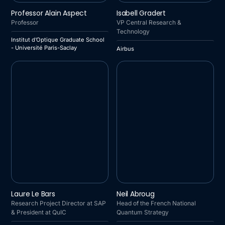
INSTITUT D’OPTIQUE
AIRBUS
Professor Alain Aspect
Isabell Gradert
GRADUATE SCHOOL -
Professor
VP Central Research &
UNIVERSITÉ PARIS-SACLAY
Technology
Institut d’Optique Graduate School
- Université Paris-Saclay
Airbus
SAP / QUIC
SECRETARY GENERAL FOR
Laure Le Bars
Neil Abroug
INVESTMENTS
Research Project Director at SAP
Head of the French National
& President at QuIC
Quantum Strategy