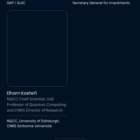
SAP / QuIC
Secretary General for Investments
NQCC, UNIVERSITY OF
Elham Kashefi
EDINBURGH, CNRS
NQCC Chief Scientist, UoE
SORBONNE UNIVERSITÉ
Professor of Quantum Computing
and CNRS Director of Research
NQCC, University of Edinburgh,
CNRS Sorbonne Université