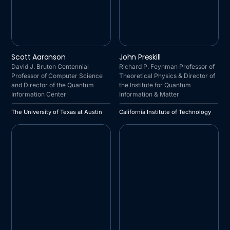
THE UNIVERSITY OF TEXAS
CALIFORNIA INSTITUTE OF
Scott Aaronson
John Preskill
AT AUSTIN
TECHNOLOGY
David J. Bruton Centennial
Richard P. Feynman Professor of
Professor of Computer Science
Theoretical Physics & Director of
and Director of the Quantum
the Institute for Quantum
Information Center
Information & Matter
The University of Texas at Austin
California Institute of Technology