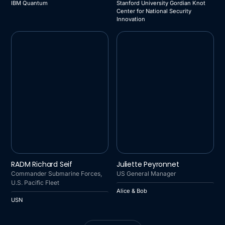
IBM Quantum
Stanford University Gordian Knot
Center for National Security
Innovation
USN
ALICE & BOB
RADM Richard Seif
Juliette Peyronnet
Commander Submarine Forces,
US General Manager
U.S. Pacific Fleet
Alice & Bob
USN