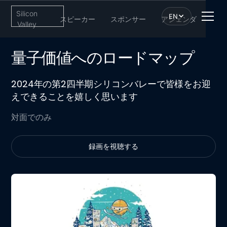
Silicon
EN
スピーカー
スポンサー
アジェンダ
Valley
量子価値へのロードマップ
2024年の第2四半期シリコンバレーで皆様をお迎
えできることを嬉しく思います
対面でのみ
録画を視聴する
録画を視聴する