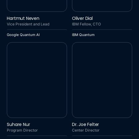
GOOGLE QUANTUM AI
IBM QUANTUM
Hartmut Neven
Oliver Dial
Vice President and Lead
IBM Fellow, CTO
Google Quantum AI
IBM Quantum
IBM QUANTUM
STANFORD UNIVERSITY
Suhare Nur
Dr. Joe Felter
GORDIAN KNOT CENTER
Program Director
Center Director
FOR NATIONAL SECURITY
INNOVATION