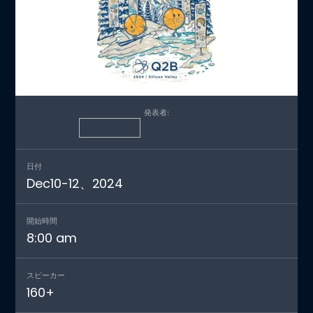
発表者:
日付
Dec
10
-
12
、
2024
開始時間
8:00 am
スピーカー
160
+