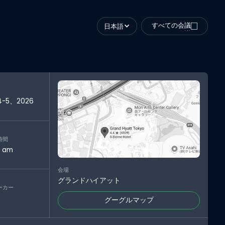
すべての会議
日本語
すべての会議
4
-
5
、
2026
時間
0 am
会場
グランドハイアット
ーカー
グーグルマップ