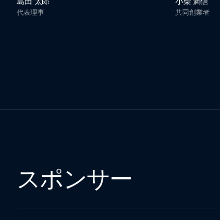
島田 太郎
小柴 満信
STAR)
代表理事
共同創業者
スポンサー