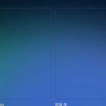
RP.
on
宮坂 学