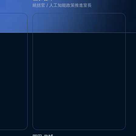
統括官 / 人工知能政策推進室長
一般社団法人 量子技術による新産業創出協議会