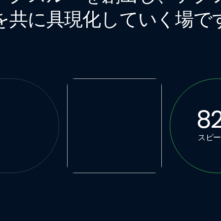
を共に具現化していく場で
8
スピ