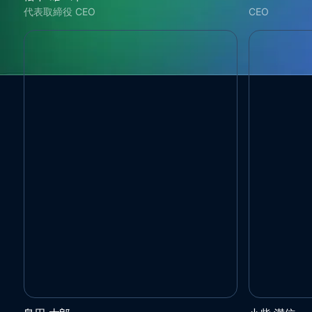
代表取締役 CEO
CEO
一般社団法人量子技術による新産業創出協議会 (Q-
CDOTS合同