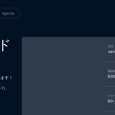
Agenda
ド
日付
Jun
開始
8:0
います！
され、
スピ
82
+