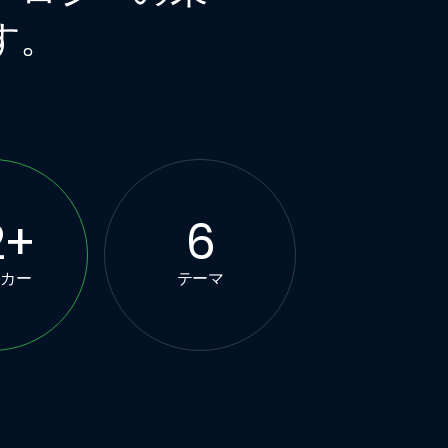
す。
2
+
6
ーカー
テーマ